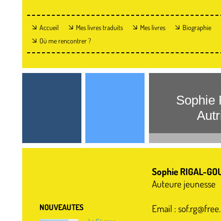
Accueil
Mes livres traduits
Mes livres
Biographie
Où me rencontrer ?
Sophie
Autric
Sophie RIGAL-GO
Auteure jeunesse
NOUVEAUTES
Email : sof.rg@fre