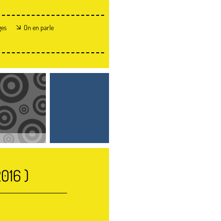
ges
On en parle
2016 )