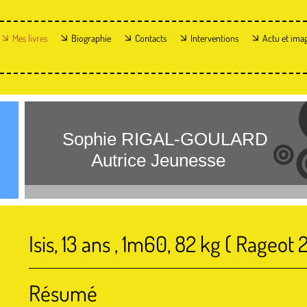
Mes livres
Biographie
Contacts
Interventions
Actu et ima
Sophie RIGAL-GOULARD
Autrice Jeunesse
Isis, 13 ans , 1m60, 82 kg ( Rageot 
Résumé