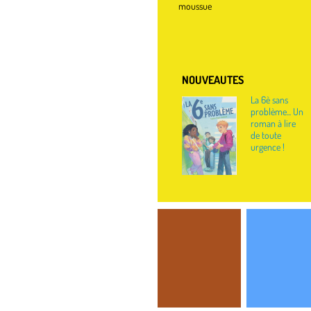
moussue
NOUVEAUTES
La 6è sans
problème... Un
roman à lire
de toute
urgence !