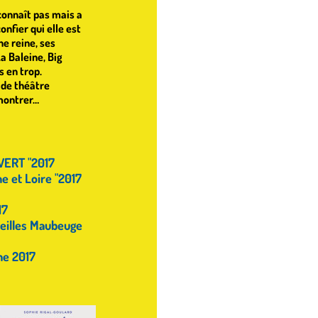
e connaît pas mais a
onfier qui elle est
ne reine, ses
a Baleine, Big
 en trop.
 de théâtre
 montrer…
 VERT "2017
ne et Loire "2017
17
rveilles Maubeuge
me 2017
7