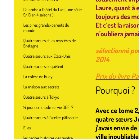
Laure, quant à e
Colombe à l'hôtel du Lac ( une série
toujours des m
9/13 en 4 saisons )
Et c’est la rais
Les pires grands-parents du
monde
n’oubliera jama
Quatre sœurs et les mystères de
Bretagne
sélectionné pou
Quatre sœurs aux Etats-Unis
2014
Quatre sœurs enquêtent
Prix du livre Pa
La colère de Rudy
Pourquoi ?
La maison aux secrets
Quatre sœurs à Tokyo
14 jours en mode survie DEFI 7
Avec ce tome 2, 
quatre sœurs Ju
Quatre sœurs à l'atelier pâtisserie
j’avais envie de
Elles
ville inoubliabl
les petites histoires des quatre