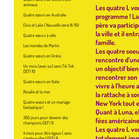
animaux
Les quatre L vo
programme ! La
Quatre sœurs en Australie
père va partici
Elvis et Lalie ( Nouvelle série 8/10)
la ville et il en
Quatre sœurs à vélo
famille.
Les mondes de Martin
Les quatre soeur
Quatre sœurs en Grèce
rencontre d’une 
Un mois (avec ou) sans Tik Tok
un objectif bien 
DEFI 10
rencontrer son
Quatre sœurs en Italie
vivre à l’heure 
Rosalie et la mer
la rattache à so
New York tout e
Quatre soeurs et un mariage
fantastique !
Quant à Luna, e
365 jours pour devenir des
fées américaine
champions DEFI 9
Les quatre L vo
4 mois pour être égaux ( sans
totalement impr
s'embrouiller) DEFI 8