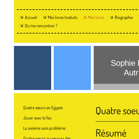
Accueil
Mes livres traduits
Mes livres
Biographie
Où me rencontrer ?
Sophie
Autric
Quatre soeu
Quatre sœurs en Egypte
Jouer avec le feu
La sixième sans problème
Résumé
Quatre sœurs au secours des